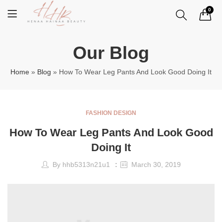
0
Our Blog
Home
»
Blog
»
How To Wear Leg Pants And Look Good Doing It
FASHION DESIGN
How To Wear Leg Pants And Look Good
Doing It
By
hhb5313n21u1
March 30, 2019